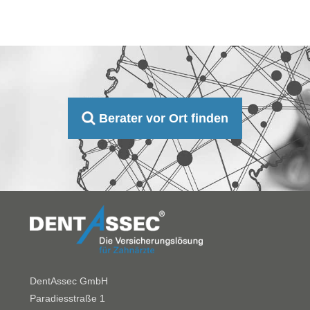
Berater vor Ort finden
DentAssec GmbH
Paradiesstraße 1