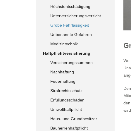
Höchstentschädigung
Unterversicherungsverzicht
Grobe Fahrlässigkeit
Unbenannte Gefahren
Gr
Medizintechnik
Haftpflichtversicherung
Wo 
Versicherungssummen
Una
Nachhaftung
ang
Feuerhaftung
Dent
Strafrechtsschutz
Mita
Erfüllungsschäden
den
Umwelthaftpflicht
wir
Haus- und Grundbesitzer
Bauherrenhaftpflicht