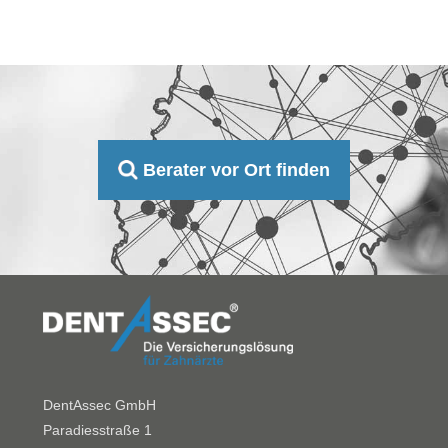
Berater vor Ort finden
DentAssec GmbH
Paradiesstraße 1